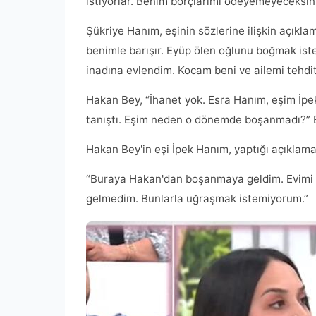
istiyorlar. Benim borçlarımı ödeyemeyeceksin
Şükriye Hanım, eşinin sözlerine ilişkin açık
benimle barışır. Eyüp ölen oğlunu boğmak i
inadına evlendim. Kocam beni ve ailemi tehdit e
Hakan Bey, “İhanet yok. Esra Hanım, eşim İpek
tanıştı. Eşim neden o dönemde boşanmadı?” 
Hakan Bey'in eşi İpek Hanım, yaptığı açıklama
“Buraya Hakan'dan boşanmaya geldim. Evimi 
gelmedim. Bunlarla uğraşmak istemiyorum.”