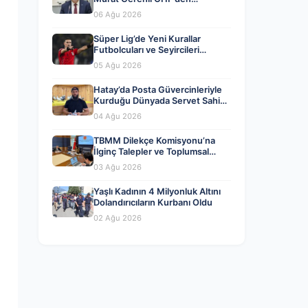
Ayrıldığını Açıkladı
06 Ağu 2026
Süper Lig’de Yeni Kurallar
Futbolcuları ve Seyircileri
Heyecanlandırdı
05 Ağu 2026
Hatay’da Posta Güvercinleriyle
Kurduğu Dünyada Servet Sahibi
Oldu
04 Ağu 2026
TBMM Dilekçe Komisyonu’na
İlginç Talepler ve Toplumsal
Gündem
03 Ağu 2026
Yaşlı Kadının 4 Milyonluk Altını
Dolandırıcıların Kurbanı Oldu
02 Ağu 2026