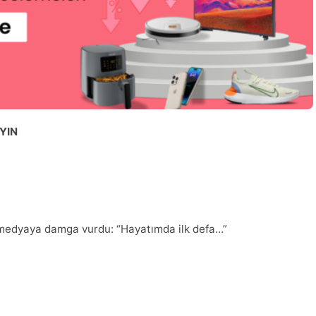
YIN
yal medyaya damga vurdu: “Hayatımda ilk defa…”