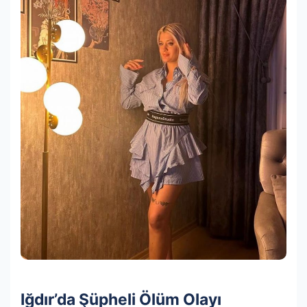
Iğdır’da Şüpheli Ölüm Olayı