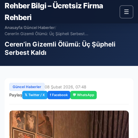
Rehber Bilgi – Ücretsiz Firma
☰
Rehberi
Anasayfa
/
Güncel Haberler
/
Ceren’in Gizemli Ölümü: Üç Şüpheli Serbest...
Ceren’in Gizemli Ölümü: Üç Şüpheli
Serbest Kaldı
08 Şubat 2026, 07:48
Güncel Haberler
Paylaş
𝕏 Twitter / X
f Facebook
💬 WhatsApp