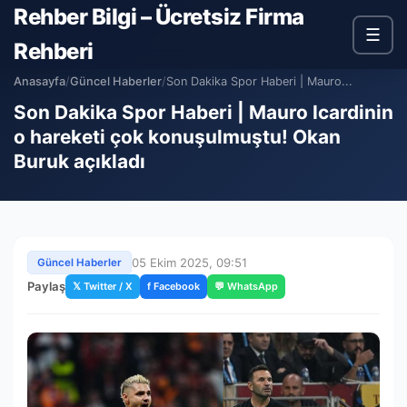
Rehber Bilgi – Ücretsiz Firma
☰
Rehberi
Anasayfa
/
Güncel Haberler
/
Son Dakika Spor Haberi | Mauro...
Son Dakika Spor Haberi | Mauro Icardinin
o hareketi çok konuşulmuştu! Okan
Buruk açıkladı
05 Ekim 2025, 09:51
Güncel Haberler
Paylaş
𝕏 Twitter / X
f Facebook
💬 WhatsApp