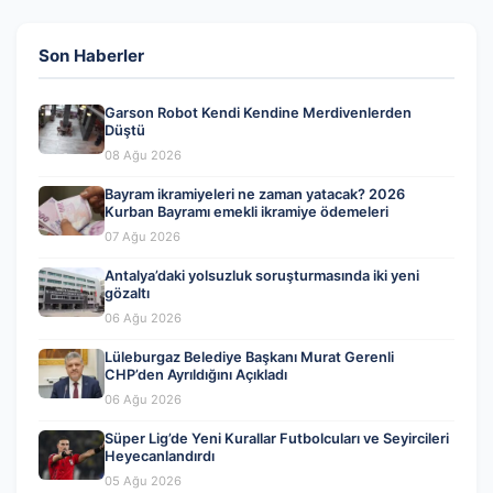
Son Haberler
Garson Robot Kendi Kendine Merdivenlerden
Düştü
08 Ağu 2026
Bayram ikramiyeleri ne zaman yatacak? 2026
Kurban Bayramı emekli ikramiye ödemeleri
07 Ağu 2026
Antalya’daki yolsuzluk soruşturmasında iki yeni
gözaltı
06 Ağu 2026
Lüleburgaz Belediye Başkanı Murat Gerenli
CHP’den Ayrıldığını Açıkladı
06 Ağu 2026
Süper Lig’de Yeni Kurallar Futbolcuları ve Seyircileri
Heyecanlandırdı
05 Ağu 2026