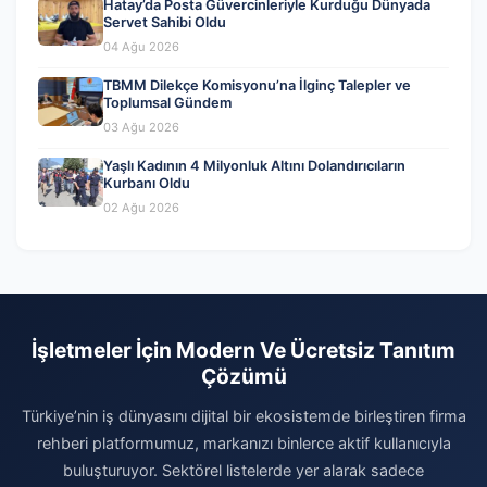
Hatay’da Posta Güvercinleriyle Kurduğu Dünyada
Servet Sahibi Oldu
04 Ağu 2026
TBMM Dilekçe Komisyonu’na İlginç Talepler ve
Toplumsal Gündem
03 Ağu 2026
Yaşlı Kadının 4 Milyonluk Altını Dolandırıcıların
Kurbanı Oldu
02 Ağu 2026
İşletmeler İçin Modern Ve Ücretsiz Tanıtım
Çözümü
Türkiye’nin iş dünyasını dijital bir ekosistemde birleştiren firma
rehberi platformumuz, markanızı binlerce aktif kullanıcıyla
buluşturuyor. Sektörel listelerde yer alarak sadece