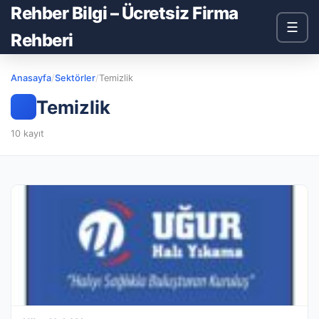
Rehber Bilgi – Ücretsiz Firma
☰
Rehberi
Anasayfa
/
Sektörler
/
Temizlik
Temizlik
10 kayıt