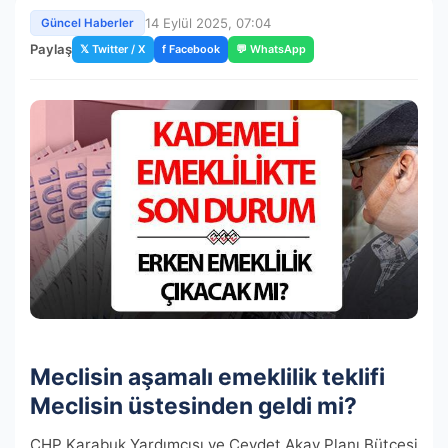
14 Eylül 2025, 07:04
Güncel Haberler
Paylaş
𝕏 Twitter / X
f Facebook
💬 WhatsApp
Meclisin aşamalı emeklilik teklifi
Meclisin üstesinden geldi mi?
CHP Karabuk Yardımcısı ve Cevdet Akay Planı Bütçesi