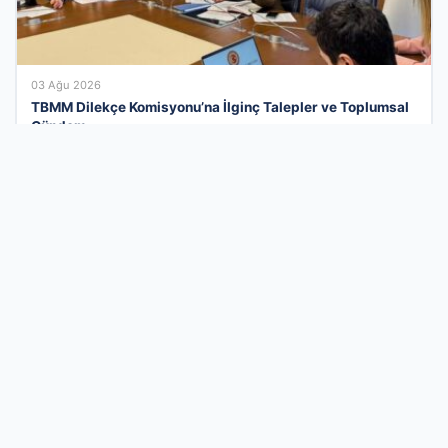
03 Ağu 2026
TBMM Dilekçe Komisyonu’na İlginç Talepler ve Toplumsal
Gündem
İşletmeler İçin Modern Ve Ücretsiz Tanıtım
Çözümü
Türkiye’nin iş dünyasını dijital bir ekosistemde birleştiren firma
rehberi platformumuz, markanızı binlerce aktif kullanıcıyla
buluşturuyor. Sektörel listelerde yer alarak sadece
görünürlüğünüzü artırmakla kalmaz, aynı zamanda kurumsal
itibarınızı profesyonel bir altyapıyla desteklersiniz. Doğru
kategoride yer alarak yerel aramalarda rakiplerinizin önüne