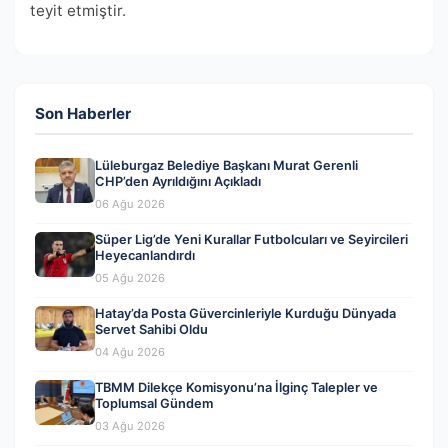
teyit etmiştir.
Son Haberler
Lüleburgaz Belediye Başkanı Murat Gerenli
CHP’den Ayrıldığını Açıkladı
06 Ağu 2026
Süper Lig’de Yeni Kurallar Futbolcuları ve Seyircileri
Heyecanlandırdı
05 Ağu 2026
Hatay’da Posta Güvercinleriyle Kurduğu Dünyada
Servet Sahibi Oldu
04 Ağu 2026
TBMM Dilekçe Komisyonu’na İlginç Talepler ve
Toplumsal Gündem
03 Ağu 2026