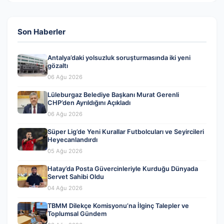
Son Haberler
Antalya’daki yolsuzluk soruşturmasında iki yeni
gözaltı
06 Ağu 2026
Lüleburgaz Belediye Başkanı Murat Gerenli
CHP’den Ayrıldığını Açıkladı
06 Ağu 2026
Süper Lig’de Yeni Kurallar Futbolcuları ve Seyircileri
Heyecanlandırdı
05 Ağu 2026
Hatay’da Posta Güvercinleriyle Kurduğu Dünyada
Servet Sahibi Oldu
04 Ağu 2026
TBMM Dilekçe Komisyonu’na İlginç Talepler ve
Toplumsal Gündem