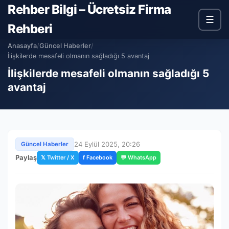
Rehber Bilgi – Ücretsiz Firma
☰
Rehberi
Anasayfa
/
Güncel Haberler
/
İlişkilerde mesafeli olmanın sağladığı 5 avantaj
İlişkilerde mesafeli olmanın sağladığı 5
avantaj
24 Eylül 2025, 20:26
Güncel Haberler
Paylaş
𝕏 Twitter / X
f Facebook
💬 WhatsApp