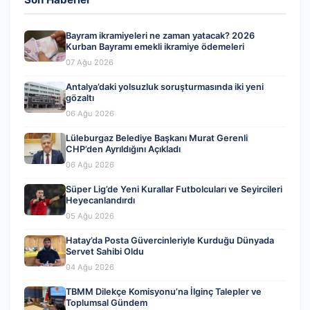
Bayram ikramiyeleri ne zaman yatacak? 2026
Kurban Bayramı emekli ikramiye ödemeleri
07 Ağu 2026
Antalya’daki yolsuzluk soruşturmasında iki yeni
gözaltı
06 Ağu 2026
Lüleburgaz Belediye Başkanı Murat Gerenli
CHP’den Ayrıldığını Açıkladı
06 Ağu 2026
Süper Lig’de Yeni Kurallar Futbolcuları ve Seyircileri
Heyecanlandırdı
05 Ağu 2026
Hatay’da Posta Güvercinleriyle Kurduğu Dünyada
Servet Sahibi Oldu
04 Ağu 2026
TBMM Dilekçe Komisyonu’na İlginç Talepler ve
Toplumsal Gündem