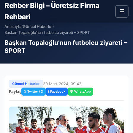
Rehber Bilgi – Ücretsiz Firma
☰
Rehberi
Anasayfa
/
Güncel Haberler
/
Başkan Topaloğlu’nun futbolcu ziyareti – SPORT
Başkan Topaloğlu’nun futbolcu ziyareti –
SPORT
30 Mart 2024, 09:42
Güncel Haberler
Paylaş
𝕏 Twitter / X
f Facebook
💬 WhatsApp