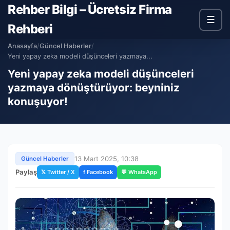
Rehber Bilgi – Ücretsiz Firma
☰
Rehberi
Anasayfa
/
Güncel Haberler
/
Yeni yapay zeka modeli düşünceleri yazmaya...
Yeni yapay zeka modeli düşünceleri
yazmaya dönüştürüyor: beyniniz
konuşuyor!
13 Mart 2025, 10:38
Güncel Haberler
Paylaş
𝕏 Twitter / X
f Facebook
💬 WhatsApp