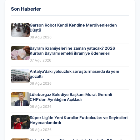
Son Haberler
Garson Robot Kendi Kendine Merdivenlerden
Düştü
08 Ağu 2026
Bayram ikramiyeleri ne zaman yatacak? 2026
Kurban Bayramı emekli ikramiye ödemeleri
07 Ağu 2026
Antalya’daki yolsuzluk soruşturmasında iki yeni
gözaltı
06 Ağu 2026
Lüleburgaz Belediye Başkanı Murat Gerenli
CHP’den Ayrıldığını Açıkladı
06 Ağu 2026
Süper Lig’de Yeni Kurallar Futbolcuları ve Seyircileri
Heyecanlandırdı
05 Ağu 2026