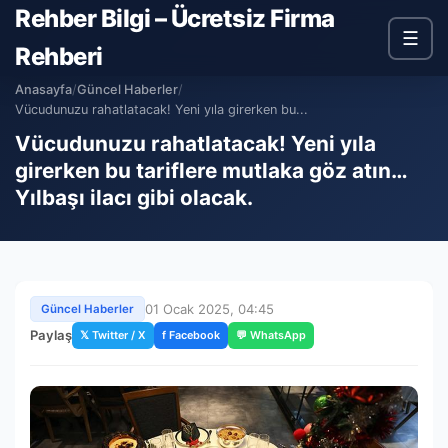
Rehber Bilgi – Ücretsiz Firma
☰
Rehberi
Anasayfa
/
Güncel Haberler
/
Vücudunuzu rahatlatacak! Yeni yıla girerken bu...
Vücudunuzu rahatlatacak! Yeni yıla
girerken bu tariflere mutlaka göz atın…
Yılbaşı ilacı gibi olacak.
01 Ocak 2025, 04:45
Güncel Haberler
Paylaş
𝕏 Twitter / X
f Facebook
💬 WhatsApp