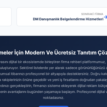
SONRAKI FIRMA
DM Danışmanlık Belgelendirme Hizmetleri
tmeler İçin Modern Ve Ücretsiz Tanıtım Ç
yasını dijital bir ekosistemde birleştiren firma rehberi platformumuz,
 buluşturuyor. Sektörel listelerde yer alarak sadece görünürlüğünüzü
msal itibarınızı profesyonel bir altyapıyla desteklersiniz. Doğru kat
rakiplerinizin önüne geçebilir ve yeni iş fırsatlarını doğrudan yakalay
nızı gerçekleştirin, firmanızı sisteme ekleyerek dijital reklam bütçe
nin avantajlarını bugünden yaşamaya başlayın. Profesyonel dijital va
noktadasınız.