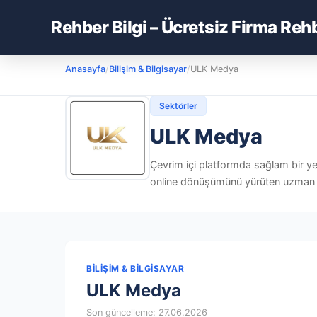
Rehber Bilgi – Ücretsiz Firma Reh
Anasayfa
/
Bilişim & Bilgisayar
/
ULK Medya
Sektörler
ULK Medya
Çevrim içi platformda sağlam bir ye
online dönüşümünü yürüten uzman bir 
BILIŞIM & BILGISAYAR
ULK Medya
Son güncelleme: 27.06.2026