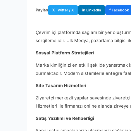
Paylaş
𝕏 Twitter / X
in LinkedIn
f Facebook
Çevrim içi platformda sağlam bir yer oluştur
sergilemelidir. Ulk Medya, pazarlama bilgisi 
Sosyal Platform Stratejileri
Marka kimliğinizi en etkili şekilde yansıtmak
durmaktadır. Modern sistemlerle entegre faali
Site Tasarım Hizmetleri
Ziyaretçi merkezli yapılar sayesinde ziyaretç
Hizmetleri ile firmanızı online alanda zirveye
Satış Yazılımı ve Rehberliği
Sanal satış amaçlarınıza ulaşmanızı sağlaya