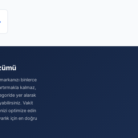
→
özümü
 markanızı binlerce
 artırmakla kalmaz,
egoride yer alarak
abilirsiniz. Vakit
nizi optimize edin
rlık için en doğru