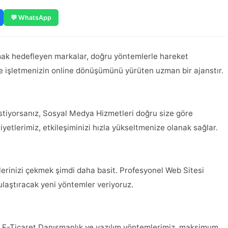
💬 WhatsApp
mak hedefleyen markalar, doğru yöntemlerle hareket
ile işletmenizin online dönüşümünü yürüten uzman bir ajanstır.
 istiyorsanız, Sosyal Medya Hizmetleri doğru size göre
yetlerimiz, etkileşiminizi hızla yükseltmenize olanak sağlar.
ilerinizi çekmek şimdi daha basit. Profesyonel Web Sitesi
 ulaştıracak yeni yöntemler veriyoruz.
n E-Ticaret Danışmanlık ve yazılım yöntemlerimiz, maksimum