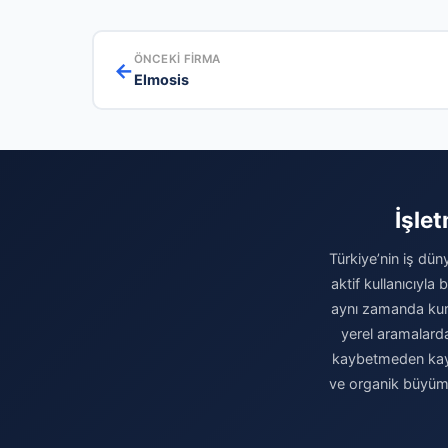
ÖNCEKI FIRMA
←
Elmosis
İşle
Türkiye’nin iş dün
aktif kullanıcıyla
aynı zamanda kuru
yerel aramalarda 
kaybetmeden kaydı
ve organik büyüme