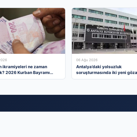
2026
06 Ağu 2026
 ikramiyeleri ne zaman
Antalya’daki yolsuzluk
k? 2026 Kurban Bayramı
soruşturmasında iki yeni göza
 ikramiye ödemeleri
tmeler İçin Modern Ve Ücretsiz Tanıtım Ç
yasını dijital bir ekosistemde birleştiren firma rehberi platformumuz,
 buluşturuyor. Sektörel listelerde yer alarak sadece görünürlüğünüzü