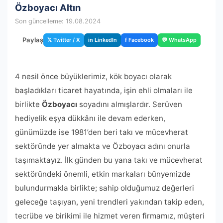
Özboyacı Altın
Son güncelleme: 19.08.2024
Paylaş
𝕏 Twitter / X
in LinkedIn
f Facebook
💬 WhatsApp
4 nesil önce büyüklerimiz, kök boyacı olarak
başladıkları ticaret hayatında, işin ehli olmaları ile
birlikte
Özboyacı
soyadını almışlardır. Serüven
hediyelik eşya dükkânı ile devam ederken,
günümüzde ise 1981’den beri takı ve mücevherat
sektöründe yer almakta ve Özboyacı adını onurla
taşımaktayız. İlk günden bu yana takı ve mücevherat
sektöründeki önemli, etkin markaları bünyemizde
bulundurmakla birlikte; sahip olduğumuz değerleri
geleceğe taşıyan, yeni trendleri yakından takip eden,
tecrübe ve birikimi ile hizmet veren firmamız, müşteri