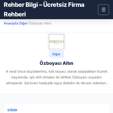
Rehber Bilgi – Ücretsiz Firma
☰
Rehberi
Anasayfa
/
Diğer
/
Özboyacı Altın
Diğer
Özboyacı Altın
4 nesil önce büyüklerimiz, kök boyacı olarak başladıkları ticaret
hayatında, işin ehli olmaları ile birlikte Özboyacı soyadını
almışlardır. Serüven hediyelik eşya dükkânı ile devam ederken,
günümüzde ise 1981’den beri takı ve mücevherat sektöründe yer
almakta...
DIĞER