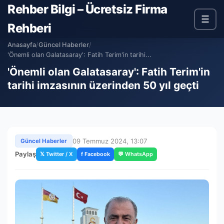
Rehber Bilgi – Ücretsiz Firma
☰
Rehberi
Anasayfa
/
Güncel Haberler
/
'Önemli olan Galatasaray': Fatih Terim'in tarihi...
'Önemli olan Galatasaray': Fatih Terim'in
tarihi imzasının üzerinden 50 yıl geçti
09 Temmuz 2024, 13:07
Güncel Haberler
Paylaş
𝕏 Twitter / X
f Facebook
💬 WhatsApp