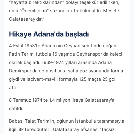
“hayatta bıraktıklarından” dolayı teşekkür edilirken,
ünlü “Önemli olan” sözüne atıfta bulunuldu. Mesele
Galatasaray'dır.”
Hikaye Adana'da başladı
4 Eylül 1953'te Adana'nın Ceyhan semtinde doğan
Fatih Terim, futbola 16 yaşında Ceyhanspor'da kaleci
olarak başladı. 1969-1974 yılları arasında Adana
Demirspor'da defansif orta saha pozisyonunda forma
giydi ve lacivert-mavili formayla 125 maçta 25 gol
attı.
8 Temmuz 1974'te 1.4 milyon liraya Galatasaray'a
satıldı.
Babası Talat Terim'in, oğlunun İstanbul'a taşınmasıyla
ilgili ilk tereddütleri, Galatasaray efsanesi “taçsız