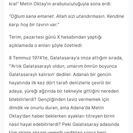
kral” Metin Oktay'ın arabuluculuğuyla sona erdi:
“Oğlum sana emanet. Allah sizi utandırmasın. Kendine
karşı hoş bir tavrın var.”
Terim, pazartesi günü X hesabından yaptığı
açıklamada o anları şöyle özetledi:
8 Temmuz 1974'te, Galatasaray'a imza attığım sırada,
“'Artık Galatasaraylı oldun, umarım ömrün boyunca
Galatasaraylı kalırsın' dediler. Adanalı bir gencin
hayatında ilk kez dört tarafı denizlerle çevrili bir
adaya, yüreği ağzında bir tekneyle gittiğini nereden
bilebilirlerdi? Gençliğinden taviz vermemek için
dimdik ve onurlu duran, ama Adana'da Metin
Oktay'dan haber beklerken ayakları titreyen birini
nasıl hayal edebilirlerdi? Peki Galatasaray adasında
tüm ekiple akşam yemeği yedikten sonra beni