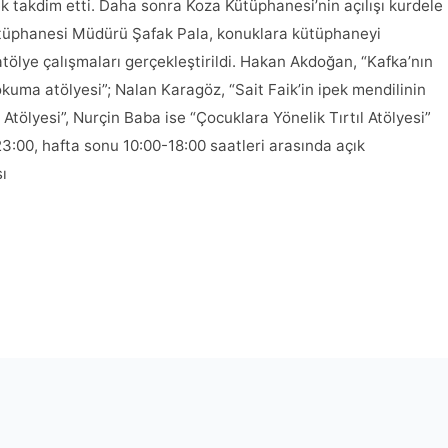
k takdim etti. Daha sonra Koza Kütüphanesi’nin açılışı kurdele
 Kütüphanesi Müdürü Şafak Pala, konuklara kütüphaneyi
k atölye çalışmaları gerçekleştirildi. Hakan Akdoğan, “Kafka’nın
ma atölyesi”; Nalan Karagöz, “Sait Faik’in ipek mendilinin
 Atölyesi”, Nurçin Baba ise “Çocuklara Yönelik Tırtıl Atölyesi”
3:00, hafta sonu 10:00-18:00 saatleri arasında açık
ı