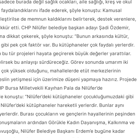
adece burada değil sağlık ocakları, aile sağlığı, kreş ve okul
n faydalandıklarını ifade ederek, şöyle konuştu: Kamusal
ştirilse de memnun kaldıklarını belirterek, destek verenlere,
kür etti. CHP Nilüfer belediye başkan adayı Şadi Özdemir,
una dikkat çekerek, şöyle konuştu: “Bunun arkasında kültür,
ı gibi pek çok faktör var. Bu kütüphaneler çok faydalı yerlerdir.
u tür projeleri hayata geçirerek büyük değerler yarattılar.
elirsek bu anlayışı sürdüreceğiz. Görev sonunda umarım iki
n çok yüksek olduğunu, mahallelerde etüt merkezlerinin
eslin yetişmesi için üzerimize düşeni yapmaya hazırız. Projede
 Bursa Milletvekili Kayıhan Pala da Nilüfer’de
le konuştu: “Nilüfer’deki kütüphaneler çocukluğumuzdaki gibi
 Nilüfer’deki kütüphaneler hareketli yerlerdir. Bunlar aynı
erlerdir. Burası çocukların ve gençlerin hayallerinin peşinden
Konuşmaların ardından Görükle Kadın Dayanışma, Kalkınma ve
avuşoğlu, Nilüfer Belediye Başkanı Erdem’e bugüne kadar