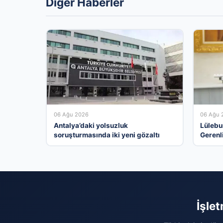
Diğer Haberler
06 Ağu 2026
06 Ağu 
Antalya’daki yolsuzluk
Lülebu
soruşturmasında iki yeni gözaltı
Gerenl
İşle