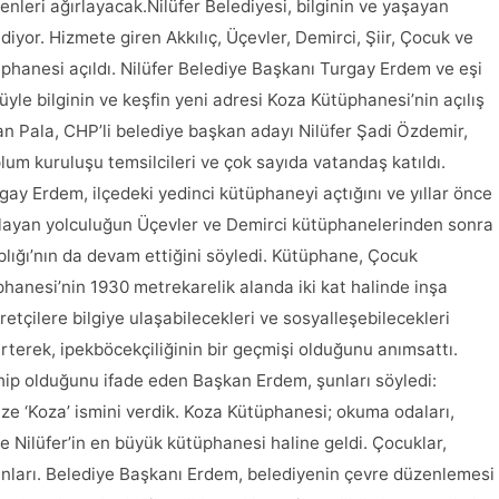
nleri ağırlayacak.Nilüfer Belediyesi, bilginin ve yaşayan
yor. Hizmete giren Akkılıç, Üçevler, Demirci, Şiir, Çocuk ve
hanesi açıldı. Nilüfer Belediye Başkanı Turgay Erdem ve eşi
yle bilginin ve keşfin yeni adresi Koza Kütüphanesi’nin açılış
han Pala, CHP’li belediye başkan adayı Nilüfer Şadi Özdemir,
lum kuruluşu temsilcileri ve çok sayıda vatandaş katıldı.
gay Erdem, ilçedeki yedinci kütüphaneyi açtığını ve yıllar önce
şlayan yolculuğun Üçevler ve Demirci kütüphanelerinden sonra
plığı’nın da devam ettiğini söyledi. Kütüphane, Çocuk
anesi’nin 1930 metrekarelik alanda iki kat halinde inşa
etçilere bilgiye ulaşabilecekleri ve sosyalleşebilecekleri
terek, ipekböcekçiliğinin bir geçmişi olduğunu anımsattı.
ahip olduğunu ifade eden Başkan Erdem, şunları söyledi:
ze ‘Koza’ ismini verdik. Koza Kütüphanesi; okuma odaları,
e Nilüfer’in en büyük kütüphanesi haline geldi. Çocuklar,
alanları. Belediye Başkanı Erdem, belediyenin çevre düzenlemesi