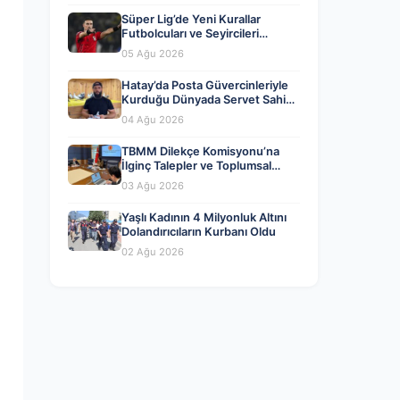
Süper Lig’de Yeni Kurallar
Futbolcuları ve Seyircileri
Heyecanlandırdı
05 Ağu 2026
Hatay’da Posta Güvercinleriyle
Kurduğu Dünyada Servet Sahibi
Oldu
04 Ağu 2026
TBMM Dilekçe Komisyonu’na
İlginç Talepler ve Toplumsal
Gündem
03 Ağu 2026
Yaşlı Kadının 4 Milyonluk Altını
Dolandırıcıların Kurbanı Oldu
02 Ağu 2026