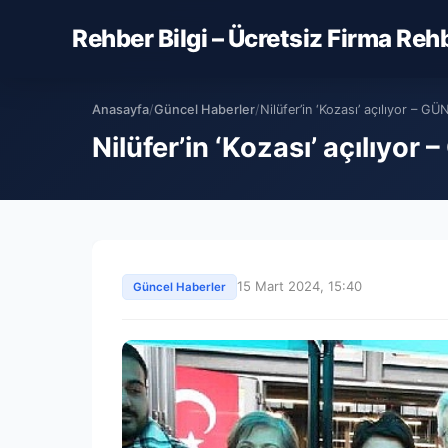
Rehber Bilgi – Ücretsiz Firma Reh
Anasayfa
/
Güncel Haberler
/
Nilüfer’in ‘Kozası’ açılıyor – 
Nilüfer’in ‘Kozası’ açılıyo
15 Mart 2024, 15:40
Güncel Haberler