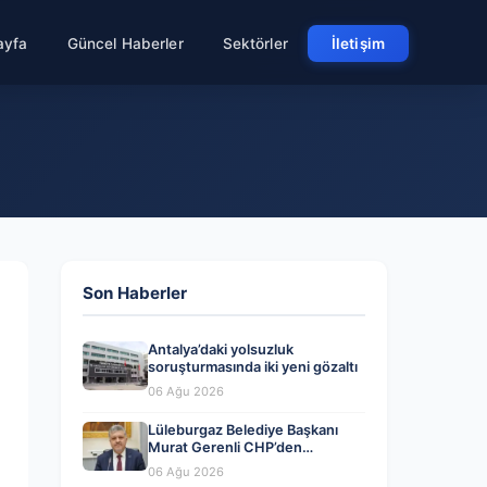
ayfa
Güncel Haberler
Sektörler
İletişim
Son Haberler
Antalya’daki yolsuzluk
soruşturmasında iki yeni gözaltı
06 Ağu 2026
Lüleburgaz Belediye Başkanı
Murat Gerenli CHP’den
Ayrıldığını Açıkladı
06 Ağu 2026