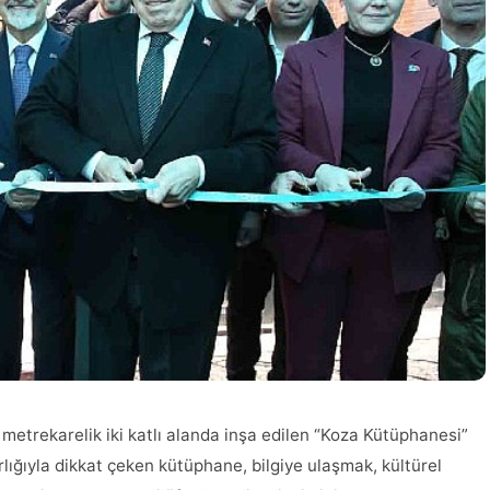
 metrekarelik iki katlı alanda inşa edilen “Koza Kütüphanesi”
rlığıyla dikkat çeken kütüphane, bilgiye ulaşmak, kültürel