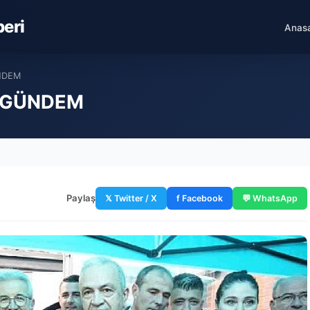
beri
Anas
GÜNDEM
r – GÜNDEM
Paylaş
𝕏 Twitter / X
f Facebook
💬 WhatsApp