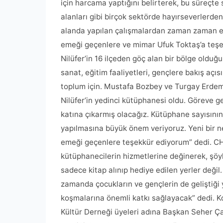
için harcama yaptığını belirterek, bu süreçte s
alanları gibi birçok sektörde hayırseverlerde
alanda yapılan çalışmalardan zaman zaman ele
emeği geçenlere ve mimar Ufuk Toktaş’a teşek
Nilüfer’in 16 ilçeden göç alan bir bölge olduğ
sanat, eğitim faaliyetleri, gençlere bakış açıs
toplum için. Mustafa Bozbey ve Turgay Erdem b
Nilüfer’in yedinci kütüphanesi oldu. Göreve g
katına çıkarmış olacağız. Kütüphane sayısını
yapılmasına büyük önem veriyoruz. Yeni bir n
emeği geçenlere teşekkür ediyorum” dedi. CHP
kütüphanecilerin hizmetlerine değinerek, şöy
sadece kitap alınıp hediye edilen yerler değil.
zamanda çocukların ve gençlerin de geliştiği y
koşmalarına önemli katkı sağlayacak” dedi. 
Kültür Derneği üyeleri adına Başkan Seher Ç