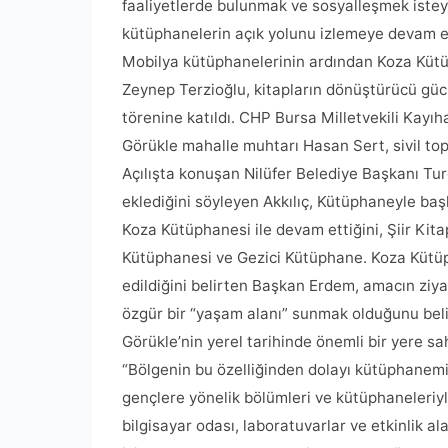
faaliyetlerde bulunmak ve sosyalleşmek isteye
kütüphanelerin açık yolunu izlemeye devam edi
Mobilya kütüphanelerinin ardından Koza Kütüp
Zeynep Terzioğlu, kitapların dönüştürücü gücü
törenine katıldı. CHP Bursa Milletvekili Kayı
Görükle mahalle muhtarı Hasan Sert, sivil top
Açılışta konuşan Nilüfer Belediye Başkanı Tur
eklediğini söyleyen Akkılıç, Kütüphaneyle ba
Koza Kütüphanesi ile devam ettiğini, Şiir Kita
Kütüphanesi ve Gezici Kütüphane. Koza Kütüph
edildiğini belirten Başkan Erdem, amacın ziyar
özgür bir “yaşam alanı” sunmak olduğunu belir
Görükle’nin yerel tarihinde önemli bir yere s
“Bölgenin bu özelliğinden dolayı kütüphanemi
gençlere yönelik bölümleri ve kütüphaneleriyl
bilgisayar odası, laboratuvarlar ve etkinlik 