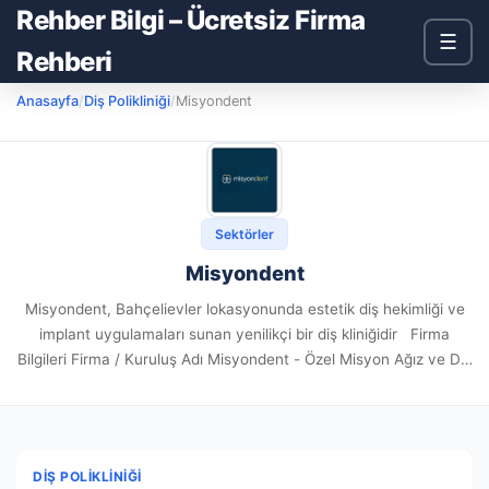
Rehber Bilgi – Ücretsiz Firma
☰
Rehberi
Anasayfa
/
Diş Polikliniği
/
Misyondent
Sektörler
Misyondent
Misyondent, Bahçelievler lokasyonunda estetik diş hekimliği ve
implant uygulamaları sunan yenilikçi bir diş kliniğidir Firma
Bilgileri Firma / Kuruluş Adı Misyondent - Özel Misyon Ağız ve Diş
Sağlığı Polikliniği Firma Web Sitesi https://misyondent.com/
Firma...
DIŞ POLIKLINIĞI