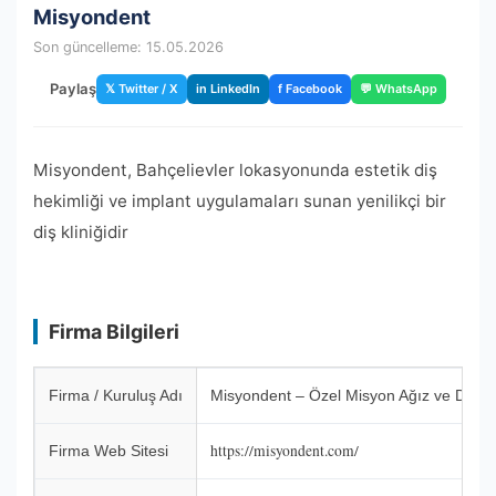
Misyondent
Son güncelleme: 15.05.2026
Paylaş
𝕏 Twitter / X
in LinkedIn
f Facebook
💬 WhatsApp
Misyondent, Bahçelievler lokasyonunda estetik diş
hekimliği ve implant uygulamaları sunan yenilikçi bir
diş kliniğidir
Firma Bilgileri
Firma / Kuruluş Adı
Misyondent – Özel Misyon Ağız ve Diş Sağl
https://misyondent.com/
Firma Web Sitesi