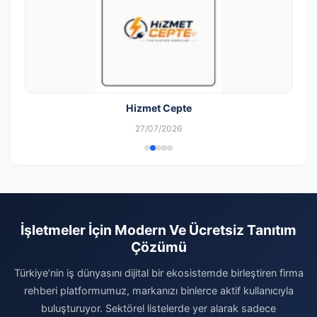
Hizmet Cepte
27/07/2026
İşletmeler İçin Modern Ve Ücretsiz Tanıtım
Çözümü
Türkiye’nin iş dünyasını dijital bir ekosistemde birleştiren firma
rehberi platformumuz, markanızı binlerce aktif kullanıcıyla
buluşturuyor. Sektörel listelerde yer alarak sadece