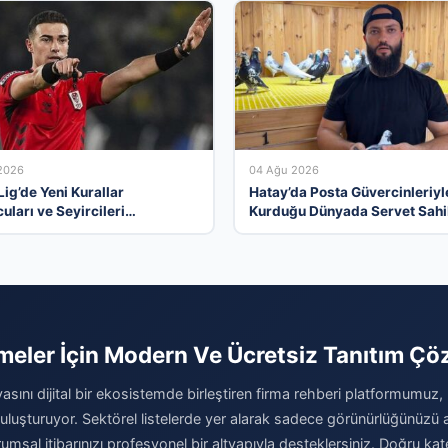
2026
04 Ağu 2026
ig’de Yeni Kurallar
Hatay’da Posta Güvercinleriyl
uları ve Seyircileri
Kurduğu Dünyada Servet Sahi
nlandırdı
Oldu
tmeler İçin Modern Ve Ücretsiz Tanıtım Ç
yasını dijital bir ekosistemde birleştiren firma rehberi platformumuz,
 buluşturuyor. Sektörel listelerde yer alarak sadece görünürlüğünüzü
msal itibarınızı profesyonel bir altyapıyla desteklersiniz. Doğru kat