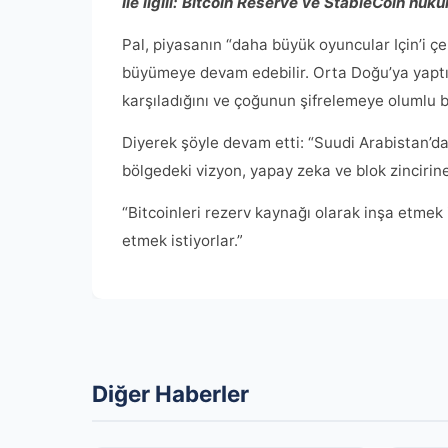
İle ilgili:
Bitcoin Reserve ve StableCoin hüküm
Pal, piyasanın “daha büyük oyuncular Için’i 
büyümeye devam edebilir. Orta Doğu’ya yaptığ
karşıladığını ve çoğunun şifrelemeye olumlu ba
Diyerek şöyle devam etti: “Suudi Arabistan’d
bölgedeki vizyon, yapay zeka ve blok zincirin
“Bitcoinleri rezerv kaynağı olarak inşa etmek 
etmek istiyorlar.”
Diğer Haberler