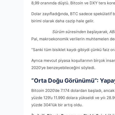
8,99 oranında düştü. Bitcoin ve DXY ters kore
Dolar zayıfladığında, BTC sadece spekülatif bi
birimi olarak daha cazip hale gelir.
Sürüm süresinden başlayarak, ABD
Pal, makroekonomik verilerin muhtemelen değ
“Sanki tüm bisiklet kaydı gibiydi çünkü faiz or
Ayrıca mevcut piyasa koşullarının birçok in
2020’ye benzeyebileceğini söyledi.
“Orta Doğu Görünümü”: Yapay
Bitcoin 2020’de 7.174 dolardan başladı, anca
yüzde 129’u 11.990 dolara yükseldi ve yılı 28.9
yüzde 304’lük bir artış oldu.