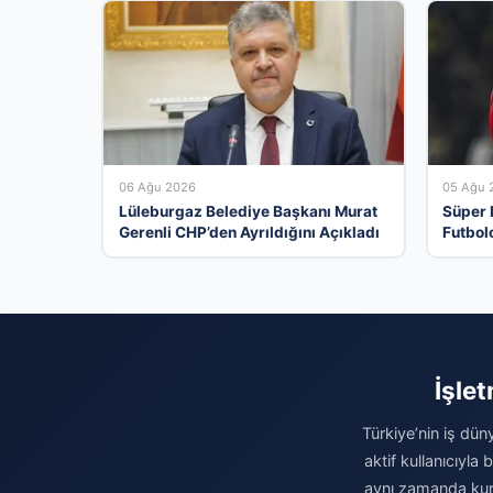
06 Ağu 2026
05 Ağu 
Lüleburgaz Belediye Başkanı Murat
Süper L
Gerenli CHP’den Ayrıldığını Açıkladı
Futbolc
Heyeca
İşle
Türkiye’nin iş dün
aktif kullanıcıyla
aynı zamanda kuru