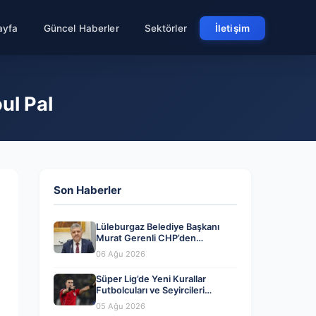
ayfa
Güncel Haberler
Sektörler
İletişim
ul Pal
Son Haberler
Lüleburgaz Belediye Başkanı
Murat Gerenli CHP’den
Ayrıldığını Açıkladı
06 Ağu 2026
Süper Lig’de Yeni Kurallar
Futbolcuları ve Seyircileri
Heyecanlandırdı
05 Ağu 2026