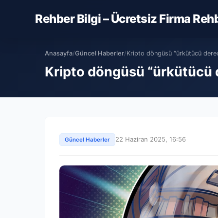
Rehber Bilgi – Ücretsiz Firma Reh
Anasayfa
/
Güncel Haberler
/
Kripto döngüsü “ürkütücü derec
Kripto döngüsü “ürkütücü 
22 Haziran 2025, 16:56
Güncel Haberler