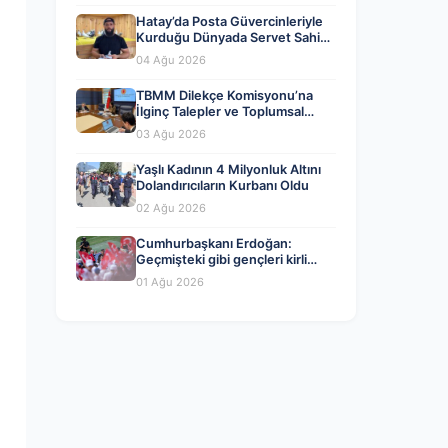
Hatay’da Posta Güvercinleriyle
Kurduğu Dünyada Servet Sahibi
Oldu
04 Ağu 2026
TBMM Dilekçe Komisyonu’na
İlginç Talepler ve Toplumsal
Gündem
03 Ağu 2026
Yaşlı Kadının 4 Milyonluk Altını
Dolandırıcıların Kurbanı Oldu
02 Ağu 2026
Cumhurbaşkanı Erdoğan:
Geçmişteki gibi gençleri kirli
oyunlarına alet edemezler
01 Ağu 2026