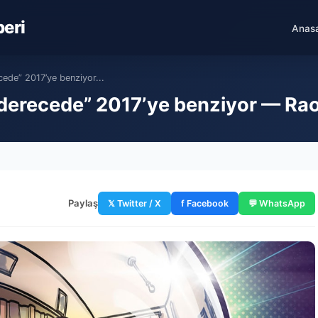
beri
Anas
ede” 2017’ye benziyor...
derecede” 2017’ye benziyor — Rao
Paylaş
𝕏 Twitter / X
f Facebook
💬 WhatsApp