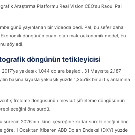
ografik Araştırma Platformu Real Vision CEO’su Raoul Pal
embe günü yayınlanan bir videoda dedi. Pal, bu sefer daha
di. Ekonomik döngünün puanı olan makroekonomik model, bu
nu söyledi.
ptografik döngünün tetikleyicisi
2017’ye yaklaşık 1.044 dolara başladı, 31 Mayıs’ta 2.187
 yılın başına kıyasla yaklaşık yüzde 1,255’lik bir artış anlamına
 mevcut şifreleme döngüsünün mevcut şifreleme döngüsünün
rebileceğini öne sürdü.
sürecin 2026’nın ikinci çeyreğine kadar sürebileceğini öne
ne göre, 1 Ocak’tan itibaren ABD Doları Endeksi (DXY) yüzde