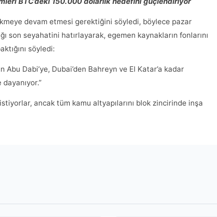
leri BTC’deki 150.000 dolarlık hedefini güçlendiriyor
çekmeye devam etmesi gerektiğini söyledi, böylece pazar
ı son seyahatini hatırlayarak, egemen kaynakların fonlarını
ktığını söyledi:
an Abu Dabi’ye, Dubai’den Bahreyn ve El Katar’a kadar
e dayanıyor.”
istiyorlar, ancak tüm kamu altyapılarını blok zincirinde inşa