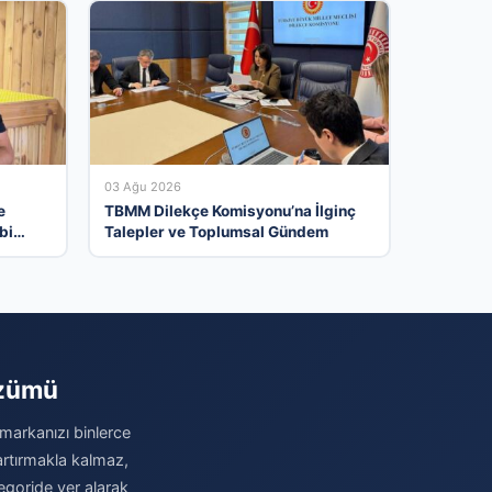
03 Ağu 2026
e
TBMM Dilekçe Komisyonu’na İlginç
bi
Talepler ve Toplumsal Gündem
özümü
 markanızı binlerce
 artırmakla kalmaz,
egoride yer alarak