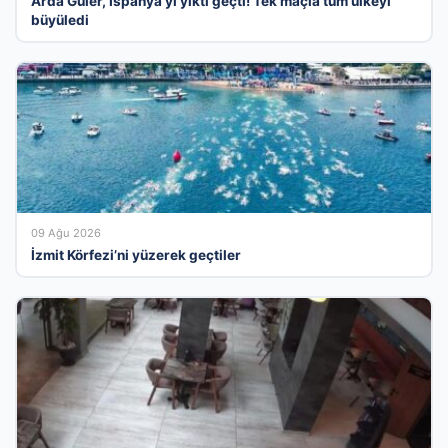
Arda Güler, İspanya’yı yıktı geçti! Tek maçla tüm ülkeyi
büyüledi
09 Ağu 2026
İzmit Körfezi’ni yüzerek geçtiler