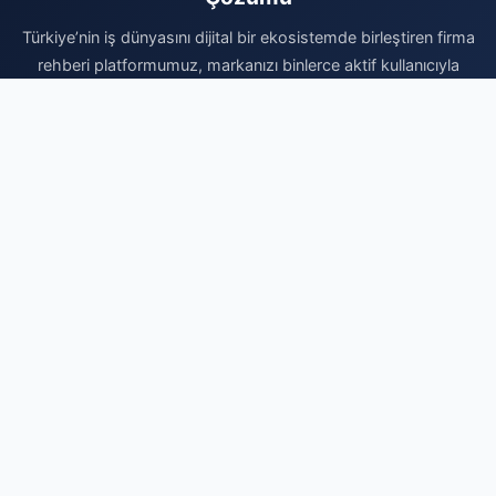
Türkiye’nin iş dünyasını dijital bir ekosistemde birleştiren firma
rehberi platformumuz, markanızı binlerce aktif kullanıcıyla
buluşturuyor. Sektörel listelerde yer alarak sadece
görünürlüğünüzü artırmakla kalmaz, aynı zamanda kurumsal
itibarınızı profesyonel bir altyapıyla desteklersiniz. Doğru
kategoride yer alarak yerel aramalarda rakiplerinizin önüne
geçebilir ve yeni iş fırsatlarını doğrudan yakalayabilirsiniz. Vakit
kaybetmeden kaydınızı gerçekleştirin, firmanızı sisteme
ekleyerek dijital reklam bütçenizi optimize edin ve organik
büyümenin avantajlarını bugünden yaşamaya başlayın.
Profesyonel dijital varlık için en doğru noktadasınız.
Firma Ekle
© 2026 Rehber Bilgi - Ücretsiz Firma Rehberi. Tüm hakları saklıdır.