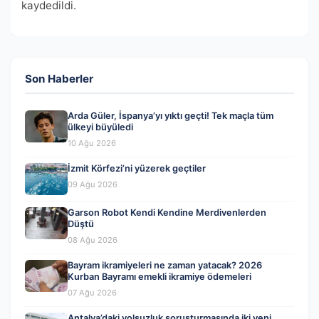
kaydedildi.
Son Haberler
Arda Güler, İspanya’yı yıktı geçti! Tek maçla tüm
ülkeyi büyüledi
10 Ağu 2026
İzmit Körfezi’ni yüzerek geçtiler
09 Ağu 2026
Garson Robot Kendi Kendine Merdivenlerden
Düştü
08 Ağu 2026
Bayram ikramiyeleri ne zaman yatacak? 2026
Kurban Bayramı emekli ikramiye ödemeleri
07 Ağu 2026
Antalya’daki yolsuzluk soruşturmasında iki yeni