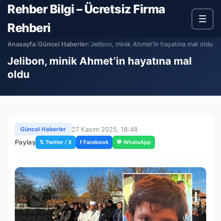
Rehber Bilgi – Ücretsiz Firma
☰
Rehberi
Anasayfa
/
Güncel Haberler
/
Jelibon, minik Ahmet’in hayatına mal oldu
Jelibon, minik Ahmet’in hayatına mal
oldu
27 Kasım 2025, 18:48
Güncel Haberler
Paylaş
𝕏 Twitter / X
f Facebook
💬 WhatsApp