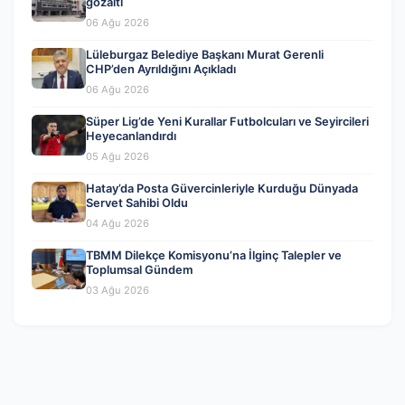
gözaltı
06 Ağu 2026
Lüleburgaz Belediye Başkanı Murat Gerenli
CHP’den Ayrıldığını Açıkladı
06 Ağu 2026
Süper Lig’de Yeni Kurallar Futbolcuları ve Seyircileri
Heyecanlandırdı
05 Ağu 2026
Hatay’da Posta Güvercinleriyle Kurduğu Dünyada
Servet Sahibi Oldu
04 Ağu 2026
TBMM Dilekçe Komisyonu’na İlginç Talepler ve
Toplumsal Gündem
03 Ağu 2026