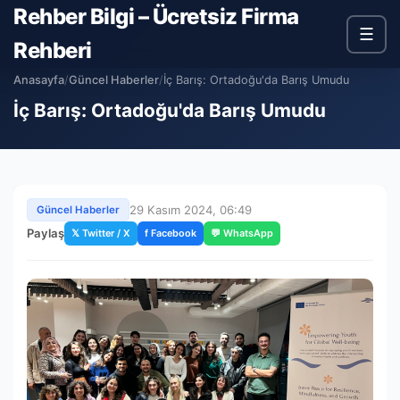
Rehber Bilgi – Ücretsiz Firma
☰
Rehberi
Anasayfa
/
Güncel Haberler
/
İç Barış: Ortadoğu'da Barış Umudu
İç Barış: Ortadoğu'da Barış Umudu
29 Kasım 2024, 06:49
Güncel Haberler
Paylaş
𝕏 Twitter / X
f Facebook
💬 WhatsApp