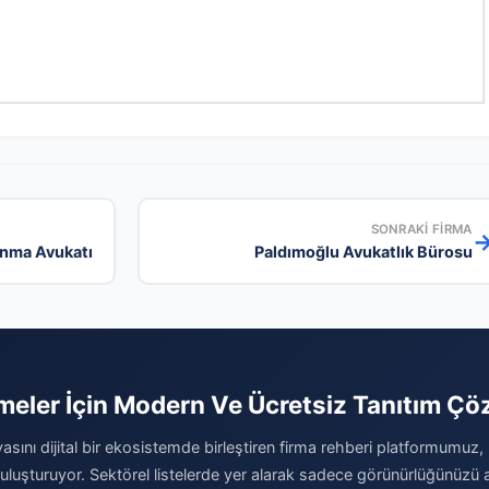
SONRAKI FIRMA
anma Avukatı
Paldımoğlu Avukatlık Bürosu
tmeler İçin Modern Ve Ücretsiz Tanıtım Ç
yasını dijital bir ekosistemde birleştiren firma rehberi platformumuz,
 buluşturuyor. Sektörel listelerde yer alarak sadece görünürlüğünüzü