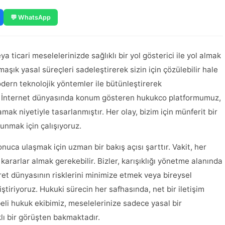
💬 WhatsApp
ticari meselelerinizde sağlıklı bir yol gösterici ile yol almak
aşık yasal süreçleri sadeleştirerek sizin için çözülebilir hale
dern teknolojik yöntemler ile bütünleştirerek
z. İnternet dünyasında konum gösteren hukukco platformumuz,
ılamak niyetiyle tasarlanmıştır. Her olay, bizim için münferit bir
 sunmak için çalışıyoruz.
uca ulaşmak için uzman bir bakış açısı şarttır. Vakit, her
ı kararlar almak gerekebilir. Bizler, karışıklığı yönetme alanında
ret dünyasının risklerini minimize etmek veya bireysel
ştiriyoruz. Hukuki sürecin her safhasında, net bir iletişim
beli hukuk ekibimiz, meselelerinize sadece yasal bir
lı bir görüşten bakmaktadır.