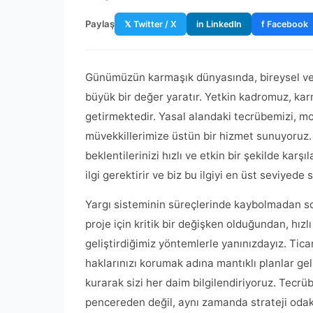
Paylaş
𝕏 Twitter / X
in LinkedIn
f Facebook
Günümüzün karmaşık dünyasında, bireysel veya 
büyük bir değer yaratır. Yetkin kadromuz, karm
getirmektedir. Yasal alandaki tecrübemizi, mo
müvekkillerimize üstün bir hizmet sunuyoru
beklentilerinizi hızlı ve etkin bir şekilde karş
ilgi gerektirir ve biz bu ilgiyi en üst seviyede
Yargı sisteminin süreçlerinde kaybolmadan son
proje için kritik bir değişken olduğundan, hızl
geliştirdiğimiz yöntemlerle yanınızdayız. Tica
haklarınızı korumak adına mantıklı planlar geli
kurarak sizi her daim bilgilendiriyoruz. Tecrü
pencereden değil, aynı zamanda strateji odak