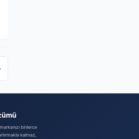
→
özümü
 markanızı binlerce
 artırmakla kalmaz,