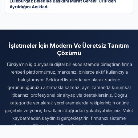
Lüleburgaz Belediye Başkanı Murat Gerenli CHP’den
Ayrıldığını Açıkladı
İşletmeler İçin Modern Ve Ücretsiz Tanıtım
Çözümü
Türkiye’nin iş dünyasını dijital bir ekosistemde birleştiren firma
rehberi platformumuz, markanızı binlerce aktif kullanıcıyla
buluşturuyor. Sektörel listelerde yer alarak sadece
görünürlüğünüzü artırmakla kalmaz, aynı zamanda kurumsal
itibarınızı profesyonel bir altyapıyla desteklersiniz. Doğru
kategoride yer alarak yerel aramalarda rakiplerinizin önüne
geçebilir ve yeni iş fırsatlarını doğrudan yakalayabilirsiniz. Vakit
kaybetmeden kaydınızı gerçekleştirin, firmanızı sisteme
ekleyerek dijital reklam bütçenizi optimize edin ve organik
büyümenin avantajlarını bugünden yaşamaya başlayın.