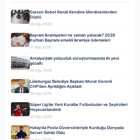
Garson Robot Kendi Kendine Merdivenlerden
Düştü
08 Ağu 2026
Bayram ikramiyeleri ne zaman yatacak? 2026
Kurban Bayramı emekli ikramiye ödemeleri
07 Ağu 2026
Antalya’daki yolsuzluk soruşturmasında iki yeni
gözaltı
06 Ağu 2026
Lüleburgaz Belediye Başkanı Murat Gerenli
CHP’den Ayrıldığını Açıkladı
06 Ağu 2026
Süper Lig’de Yeni Kurallar Futbolcuları ve Seyircileri
Heyecanlandırdı
05 Ağu 2026
Hatay’da Posta Güvercinleriyle Kurduğu Dünyada
Servet Sahibi Oldu
04 Ağu 2026