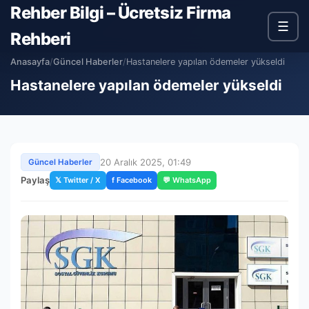
Rehber Bilgi – Ücretsiz Firma
☰
Rehberi
Anasayfa
/
Güncel Haberler
/
Hastanelere yapılan ödemeler yükseldi
Hastanelere yapılan ödemeler yükseldi
20 Aralık 2025, 01:49
Güncel Haberler
Paylaş
𝕏 Twitter / X
f Facebook
💬 WhatsApp