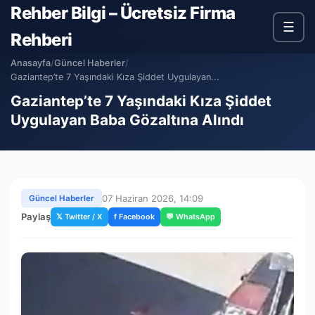
Rehber Bilgi – Ücretsiz Firma
☰
Rehberi
Anasayfa
/
Güncel Haberler
/
Gaziantep’te 7 Yaşındaki Kıza Şiddet Uygulayan...
Gaziantep’te 7 Yaşındaki Kıza Şiddet
Uygulayan Baba Gözaltına Alındı
07 Haziran 2026, 14:09
Güncel Haberler
Paylaş
𝕏 Twitter / X
f Facebook
💬 WhatsApp