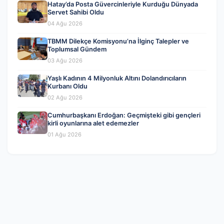
Hatay’da Posta Güvercinleriyle Kurduğu Dünyada
Servet Sahibi Oldu
04 Ağu 2026
TBMM Dilekçe Komisyonu’na İlginç Talepler ve
Toplumsal Gündem
03 Ağu 2026
Yaşlı Kadının 4 Milyonluk Altını Dolandırıcıların
Kurbanı Oldu
02 Ağu 2026
Cumhurbaşkanı Erdoğan: Geçmişteki gibi gençleri
kirli oyunlarına alet edemezler
01 Ağu 2026