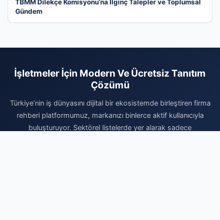
TBMM Dilekçe Komisyonu’na İlginç Talepler ve Toplumsal
Gündem
İşletmeler İçin Modern Ve Ücretsiz Tanıtım
Çözümü
Türkiye’nin iş dünyasını dijital bir ekosistemde birleştiren firma
rehberi platformumuz, markanızı binlerce aktif kullanıcıyla
buluşturuyor. Sektörel listelerde yer alarak sadece
görünürlüğünüzü artırmakla kalmaz, aynı zamanda kurumsal
itibarınızı profesyonel bir altyapıyla desteklersiniz. Doğru
kategoride yer alarak yerel aramalarda rakiplerinizin önüne
geçebilir ve yeni iş fırsatlarını doğrudan yakalayabilirsiniz. Vakit
kaybetmeden kaydınızı gerçekleştirin, firmanızı sisteme
ekleyerek dijital reklam bütçenizi optimize edin ve organik
büyümenin avantajlarını bugünden yaşamaya başlayın.