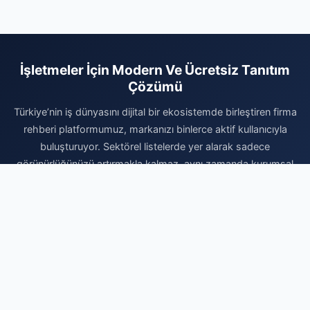
İşletmeler İçin Modern Ve Ücretsiz Tanıtım
Çözümü
Türkiye’nin iş dünyasını dijital bir ekosistemde birleştiren firma
rehberi platformumuz, markanızı binlerce aktif kullanıcıyla
buluşturuyor. Sektörel listelerde yer alarak sadece
görünürlüğünüzü artırmakla kalmaz, aynı zamanda kurumsal
itibarınızı profesyonel bir altyapıyla desteklersiniz. Doğru
kategoride yer alarak yerel aramalarda rakiplerinizin önüne
geçebilir ve yeni iş fırsatlarını doğrudan yakalayabilirsiniz. Vakit
kaybetmeden kaydınızı gerçekleştirin, firmanızı sisteme
ekleyerek dijital reklam bütçenizi optimize edin ve organik
büyümenin avantajlarını bugünden yaşamaya başlayın.
Profesyonel dijital varlık için en doğru noktadasınız.