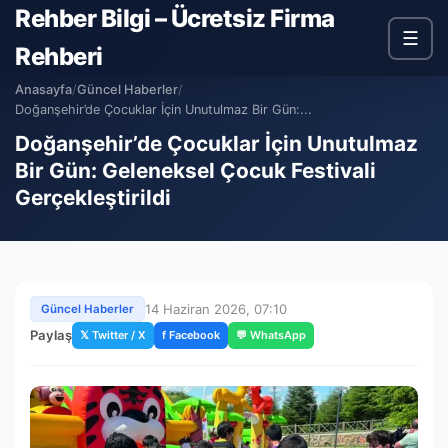
Rehber Bilgi – Ücretsiz Firma
☰
Rehberi
Anasayfa
/
Güncel Haberler
/
Doğanşehir’de Çocuklar İçin Unutulmaz Bir Gün:...
Doğanşehir’de Çocuklar İçin Unutulmaz
Bir Gün: Geleneksel Çocuk Festivali
Gerçekleştirildi
14 Haziran 2026, 07:10
Güncel Haberler
Paylaş
𝕏 Twitter / X
f Facebook
💬 WhatsApp