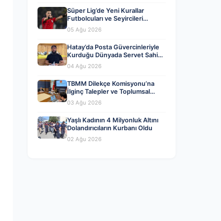
Süper Lig’de Yeni Kurallar
Futbolcuları ve Seyircileri
Heyecanlandırdı
05 Ağu 2026
Hatay’da Posta Güvercinleriyle
Kurduğu Dünyada Servet Sahibi
Oldu
04 Ağu 2026
TBMM Dilekçe Komisyonu’na
İlginç Talepler ve Toplumsal
Gündem
03 Ağu 2026
Yaşlı Kadının 4 Milyonluk Altını
Dolandırıcıların Kurbanı Oldu
02 Ağu 2026