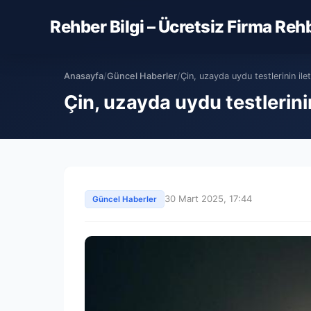
Rehber Bilgi – Ücretsiz Firma Reh
Anasayfa
/
Güncel Haberler
/
Çin, uzayda uydu testlerinin ilet
Çin, uzayda uydu testlerinin
30 Mart 2025, 17:44
Güncel Haberler