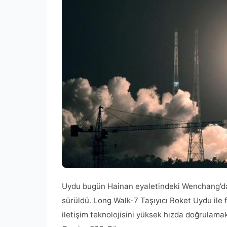
Uydu bugün Hainan eyaletindeki Wenchang’dak
sürüldü. Long Walk-7 Taşıyıcı Roket Uydu ile fı
iletişim teknolojisini yüksek hızda doğrulamak