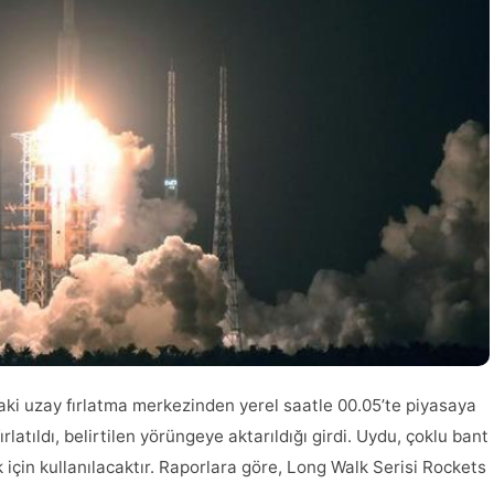
i uzay fırlatma merkezinden yerel saatle 00.05’te piyasaya
rlatıldı, belirtilen yörüngeye aktarıldığı girdi. Uydu, çoklu bant
 için kullanılacaktır. Raporlara göre, Long Walk Serisi Rockets