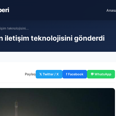
beri
Anas
işim teknolojisini...
 iletişim teknolojisini gönderdi
Paylaş
𝕏 Twitter / X
f Facebook
💬 WhatsApp