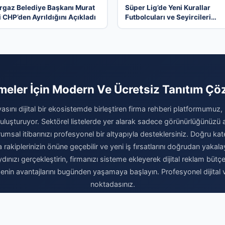
rgaz Belediye Başkanı Murat
Süper Lig’de Yeni Kurallar
i CHP’den Ayrıldığını Açıkladı
Futbolcuları ve Seyircileri
Heyecanlandırdı
tmeler İçin Modern Ve Ücretsiz Tanıtım Ç
yasını dijital bir ekosistemde birleştiren firma rehberi platformumuz,
 buluşturuyor. Sektörel listelerde yer alarak sadece görünürlüğünüzü
msal itibarınızı profesyonel bir altyapıyla desteklersiniz. Doğru kat
rakiplerinizin önüne geçebilir ve yeni iş fırsatlarını doğrudan yakalay
nızı gerçekleştirin, firmanızı sisteme ekleyerek dijital reklam bütçe
nin avantajlarını bugünden yaşamaya başlayın. Profesyonel dijital va
noktadasınız.
Firma Ekle