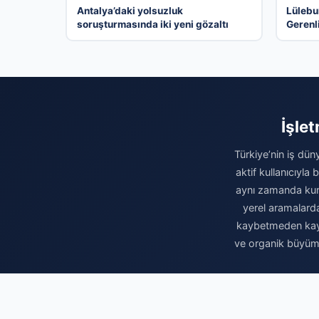
Antalya’daki yolsuzluk
Lülebu
soruşturmasında iki yeni gözaltı
Gerenl
İşle
Türkiye’nin iş dün
aktif kullanıcıyla
aynı zamanda kuru
yerel aramalarda 
kaybetmeden kaydı
ve organik büyüme