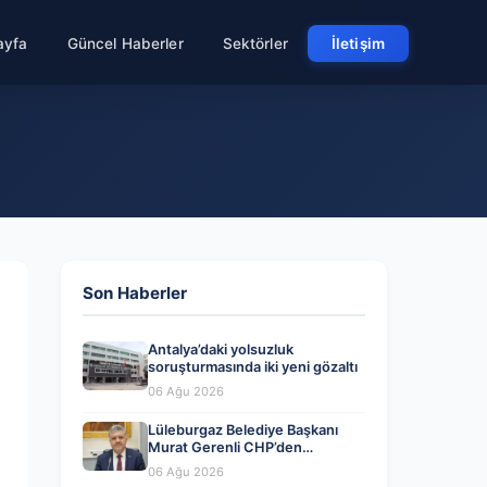
ayfa
Güncel Haberler
Sektörler
İletişim
Son Haberler
Antalya’daki yolsuzluk
soruşturmasında iki yeni gözaltı
06 Ağu 2026
Lüleburgaz Belediye Başkanı
Murat Gerenli CHP’den
Ayrıldığını Açıkladı
06 Ağu 2026