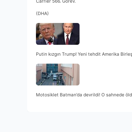
Carrier 566. Görev.
(DHA)
Putin kızgın Trump! Yeni tehdit Amerika Birle
Motosiklet Batman’da devrildi! O sahnede öl