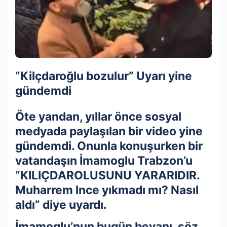
“Kilçdaroğlu bozulur” Uyarı yine
gündemdi
Öte yandan, yıllar önce sosyal
medyada paylaşılan bir video yine
gündemdi. Onunla konuşurken bir
vatandaşın İmamoglu Trabzon’u
“KILIÇDAROLUSUNU YARARIDIR.
Muharrem Ince yıkmadı mı? Nasıl
aldı” diye uyardı.
İmamoglu’nun bugün beyanı, söz