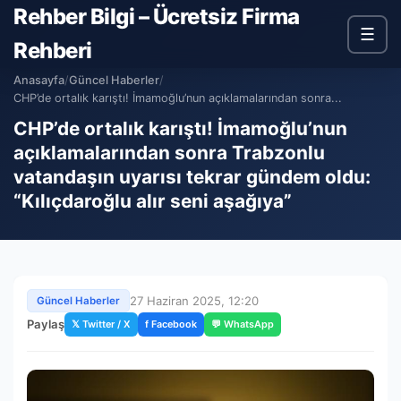
Rehber Bilgi – Ücretsiz Firma
☰
Rehberi
Anasayfa
/
Güncel Haberler
/
CHP’de ortalık karıştı! İmamoğlu’nun açıklamalarından sonra...
CHP’de ortalık karıştı! İmamoğlu’nun
açıklamalarından sonra Trabzonlu
vatandaşın uyarısı tekrar gündem oldu:
“Kılıçdaroğlu alır seni aşağıya”
27 Haziran 2025, 12:20
Güncel Haberler
Paylaş
𝕏 Twitter / X
f Facebook
💬 WhatsApp