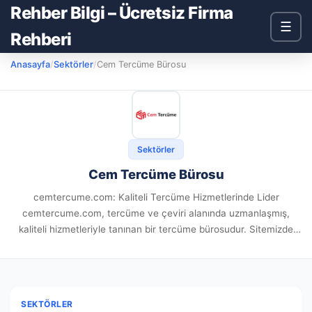
Rehber Bilgi – Ücretsiz Firma
☰
Rehberi
Anasayfa
/
Sektörler
/
Cem Tercüme Bürosu
Sektörler
Cem Tercüme Bürosu
cemtercume.com: Kaliteli Tercüme Hizmetlerinde Lider
cemtercume.com, tercüme ve çeviri alanında uzmanlaşmış,
kaliteli hizmetleriyle tanınan bir tercüme bürosudur. Sitemizde
de belirtildiği gibi, temel amacımız müşterilerimize en üst
düzeyde tercüme hizmeti sunmak ve onların ihtiyaçlarını
karşılamaktır. Kalite ve...
SEKTÖRLER