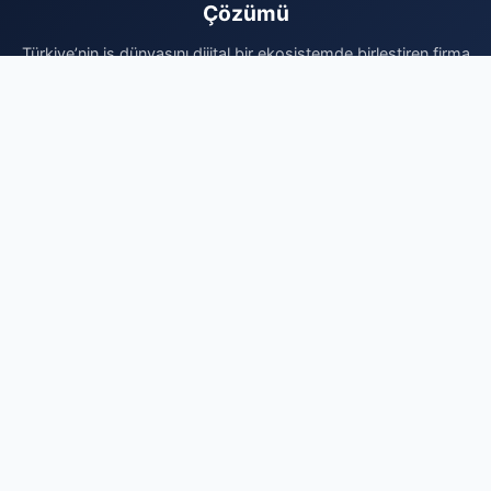
Çözümü
Türkiye’nin iş dünyasını dijital bir ekosistemde birleştiren firma
rehberi platformumuz, markanızı binlerce aktif kullanıcıyla
buluşturuyor. Sektörel listelerde yer alarak sadece
görünürlüğünüzü artırmakla kalmaz, aynı zamanda kurumsal
itibarınızı profesyonel bir altyapıyla desteklersiniz. Doğru
kategoride yer alarak yerel aramalarda rakiplerinizin önüne
geçebilir ve yeni iş fırsatlarını doğrudan yakalayabilirsiniz. Vakit
kaybetmeden kaydınızı gerçekleştirin, firmanızı sisteme
ekleyerek dijital reklam bütçenizi optimize edin ve organik
büyümenin avantajlarını bugünden yaşamaya başlayın.
Profesyonel dijital varlık için en doğru noktadasınız.
Firma Ekle