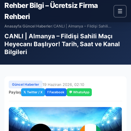
Rehber Bilgi – Ücretsiz Firma
☰
Rehberi
Anasayfa
/
Güncel Haberler
/
CANLI | Almanya – Fildişi Sahili...
CANLI | Almanya – Fildişi Sahili Maçı
Heyecanı Başlıyor! Tarih, Saat ve Kanal
Bilgileri
19 Haziran 2026, 02:10
Güncel Haberler
Paylaş
𝕏 Twitter / X
f Facebook
💬 WhatsApp