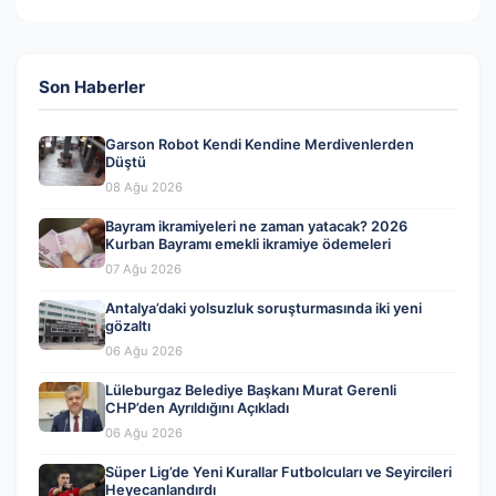
Son Haberler
Garson Robot Kendi Kendine Merdivenlerden
Düştü
08 Ağu 2026
Bayram ikramiyeleri ne zaman yatacak? 2026
Kurban Bayramı emekli ikramiye ödemeleri
07 Ağu 2026
Antalya’daki yolsuzluk soruşturmasında iki yeni
gözaltı
06 Ağu 2026
Lüleburgaz Belediye Başkanı Murat Gerenli
CHP’den Ayrıldığını Açıkladı
06 Ağu 2026
Süper Lig’de Yeni Kurallar Futbolcuları ve Seyircileri
Heyecanlandırdı