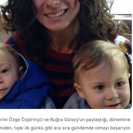
lerini Özge Özpirinçci ve Buğra Gülsoy'un paylaştığı, dönemine
iden, tıpkı ilk günkü gibi ara sıra gündemde olmayı başarıyor.