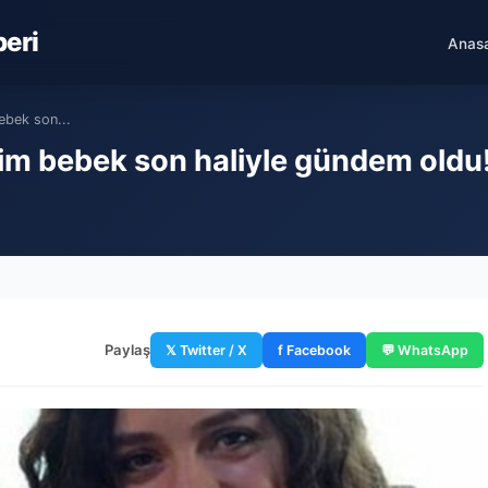
beri
Anas
ebek son...
m bebek son haliyle gündem oldu! İ
Paylaş
𝕏 Twitter / X
f Facebook
💬 WhatsApp