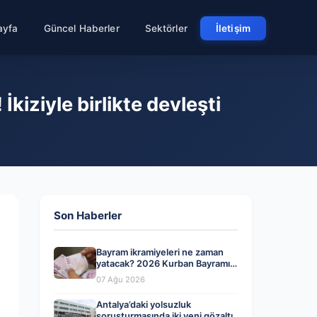
ayfa
Güncel Haberler
Sektörler
İletişim
kiziyle birlikte devleşti
Son Haberler
Bayram ikramiyeleri ne zaman
yatacak? 2026 Kurban Bayramı
emekli ikramiye ödemeleri
07 Ağu 2026
Antalya’daki yolsuzluk
soruşturmasında iki yeni gözaltı