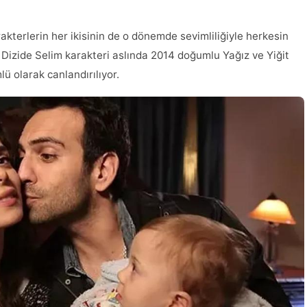
rakterlerin her ikisinin de o dönemde sevimliliğiyle herkesin
. Dizide Selim karakteri aslında 2014 doğumlu Yağız ve Yiğit
lü olarak canlandırılıyor.