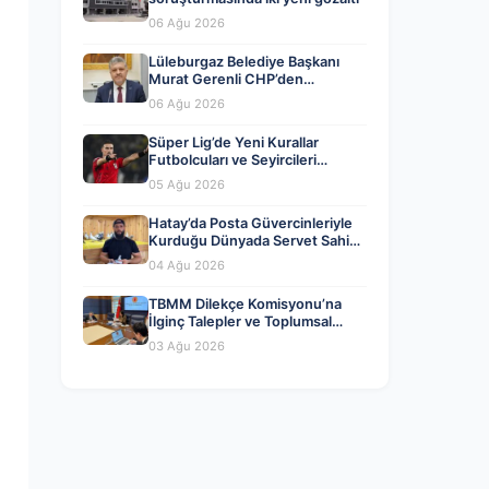
06 Ağu 2026
Lüleburgaz Belediye Başkanı
Murat Gerenli CHP’den
Ayrıldığını Açıkladı
06 Ağu 2026
Süper Lig’de Yeni Kurallar
Futbolcuları ve Seyircileri
Heyecanlandırdı
05 Ağu 2026
Hatay’da Posta Güvercinleriyle
Kurduğu Dünyada Servet Sahibi
Oldu
04 Ağu 2026
TBMM Dilekçe Komisyonu’na
İlginç Talepler ve Toplumsal
Gündem
03 Ağu 2026