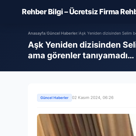
Rehber Bilgi – Ücretsiz Firma Reh
Anasayfa
/
Güncel Haberler
/
Aşk Yeniden dizisinden Selim b
Aşk Yeniden dizisinden Seli
ama görenler tanıyamadı…
02 Kasım 2024, 06:26
Güncel Haberler