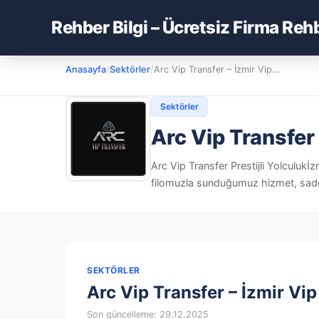
Rehber Bilgi – Ücretsiz Firma Reh
Anasayfa
/
Sektörler
/
Arc Vip Transfer – İzmir Vip...
Sektörler
Arc Vip Transfer 
Arc Vip Transfer Prestijli Yolculu
filomuzla sunduğumuz hizmet, sadece b
SEKTÖRLER
Arc Vip Transfer – İzmir Vip
Son güncelleme: 29.12.2025