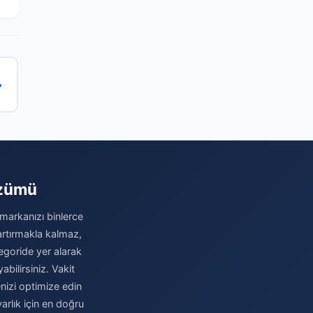
→
özümü
 markanızı binlerce
 artırmakla kalmaz,
egoride yer alarak
abilirsiniz. Vakit
nizi optimize edin
rlık için en doğru