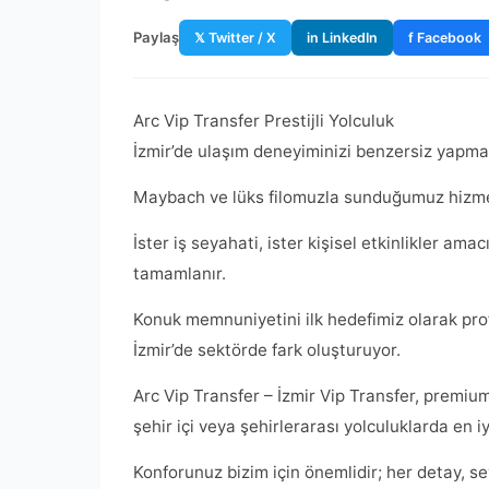
Paylaş
𝕏 Twitter / X
in LinkedIn
f Facebook
Arc Vip Transfer Prestijli Yolculuk
İzmir’de ulaşım deneyiminizi benzersiz yapm
Maybach ve lüks filomuzla sunduğumuz hizmet,
İster iş seyahati, ister kişisel etkinlikler ama
tamamlanır.
Konuk memnuniyetini ilk hedefimiz olarak pro
İzmir’de sektörde fark oluşturuyor.
Arc Vip Transfer – İzmir Vip Transfer, premium
şehir içi veya şehirlerarası yolculuklarda en i
Konforunuz bizim için önemlidir; her detay, se