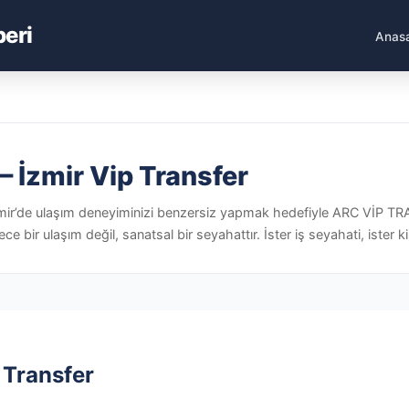
beri
Anas
– İzmir Vip Transfer
kİzmir’de ulaşım deneyiminizi benzersiz yapmak hedefiyle ARC VİP 
ir ulaşım değil, sanatsal bir seyahattır. İster iş seyahati, ister kiş
 Transfer