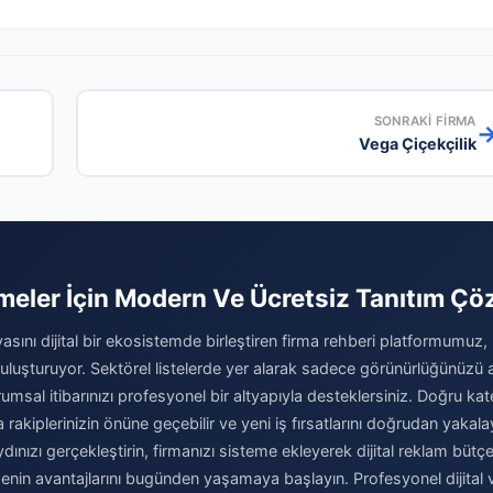
SONRAKI FIRMA
Vega Çiçekçilik
tmeler İçin Modern Ve Ücretsiz Tanıtım Ç
yasını dijital bir ekosistemde birleştiren firma rehberi platformumuz,
 buluşturuyor. Sektörel listelerde yer alarak sadece görünürlüğünüzü
msal itibarınızı profesyonel bir altyapıyla desteklersiniz. Doğru kat
rakiplerinizin önüne geçebilir ve yeni iş fırsatlarını doğrudan yakalay
nızı gerçekleştirin, firmanızı sisteme ekleyerek dijital reklam bütçe
nin avantajlarını bugünden yaşamaya başlayın. Profesyonel dijital va