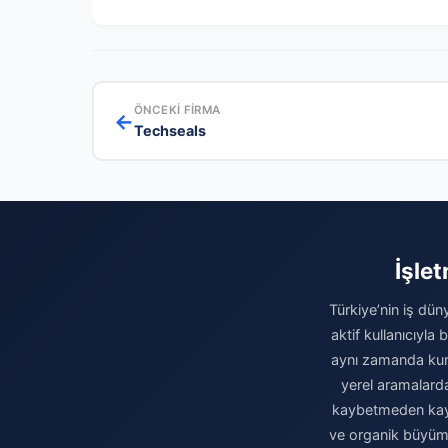
ÖNCEKI FIRMA
←
Techseals
İşle
Türkiye’nin iş dün
aktif kullanıcıyla
aynı zamanda kuru
yerel aramalarda 
kaybetmeden kaydı
ve organik büyüme