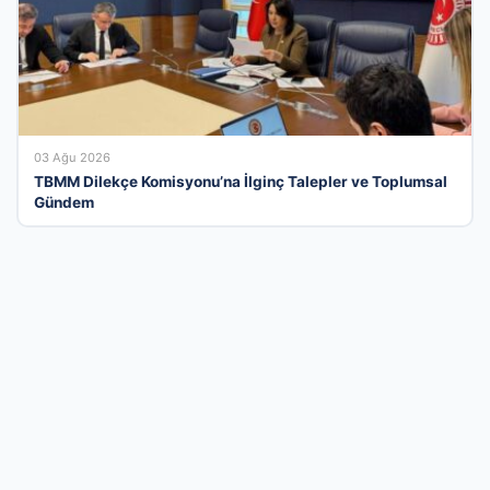
03 Ağu 2026
TBMM Dilekçe Komisyonu’na İlginç Talepler ve Toplumsal
Gündem
İşletmeler İçin Modern Ve Ücretsiz Tanıtım
Çözümü
Türkiye’nin iş dünyasını dijital bir ekosistemde birleştiren firma
rehberi platformumuz, markanızı binlerce aktif kullanıcıyla
buluşturuyor. Sektörel listelerde yer alarak sadece
görünürlüğünüzü artırmakla kalmaz, aynı zamanda kurumsal