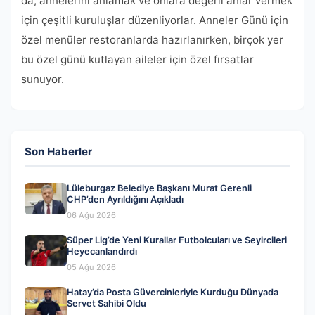
da, annelerini anlamak ve onlara değerli anlar vermek
için çeşitli kuruluşlar düzenliyorlar. Anneler Günü için
özel menüler restoranlarda hazırlanırken, birçok yer
bu özel günü kutlayan aileler için özel fırsatlar
sunuyor.
Son Haberler
Lüleburgaz Belediye Başkanı Murat Gerenli
CHP’den Ayrıldığını Açıkladı
06 Ağu 2026
Süper Lig’de Yeni Kurallar Futbolcuları ve Seyircileri
Heyecanlandırdı
05 Ağu 2026
Hatay’da Posta Güvercinleriyle Kurduğu Dünyada
Servet Sahibi Oldu