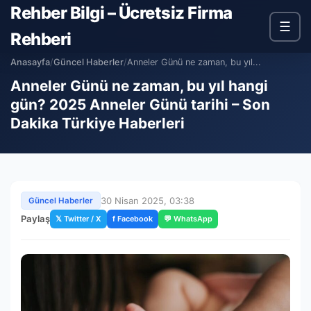
Rehber Bilgi – Ücretsiz Firma
☰
Rehberi
Anasayfa
/
Güncel Haberler
/
Anneler Günü ne zaman, bu yıl...
Anneler Günü ne zaman, bu yıl hangi
gün? 2025 Anneler Günü tarihi – Son
Dakika Türkiye Haberleri
30 Nisan 2025, 03:38
Güncel Haberler
Paylaş
𝕏 Twitter / X
f Facebook
💬 WhatsApp