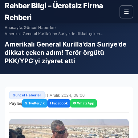
Rehber Bilgi – Ücretsiz Firma
☰
Rehberi
Anasayfa
/
Güncel Haberler
/
Amerikalı General Kurilla'dan Suriye'de dikkat çeken...
Amerikalı General Kurilla'dan Suriye'de
dikkat çeken adım! Terör örgütü
PKK/YPG'yi ziyaret etti
11 Aralık 2024, 08:06
Güncel Haberler
Paylaş
𝕏 Twitter / X
f Facebook
💬 WhatsApp