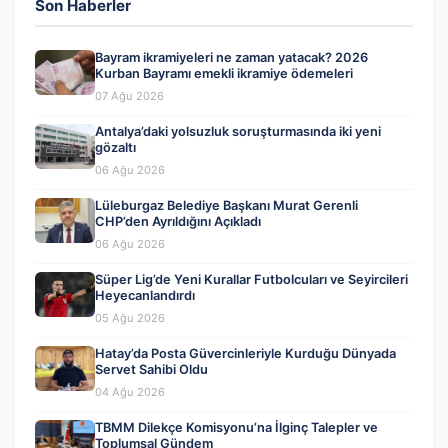
Son Haberler
Bayram ikramiyeleri ne zaman yatacak? 2026
Kurban Bayramı emekli ikramiye ödemeleri
07 Ağu 2026
Antalya’daki yolsuzluk soruşturmasında iki yeni
gözaltı
06 Ağu 2026
Lüleburgaz Belediye Başkanı Murat Gerenli
CHP’den Ayrıldığını Açıkladı
06 Ağu 2026
Süper Lig’de Yeni Kurallar Futbolcuları ve Seyircileri
Heyecanlandırdı
05 Ağu 2026
Hatay’da Posta Güvercinleriyle Kurduğu Dünyada
Servet Sahibi Oldu
04 Ağu 2026
TBMM Dilekçe Komisyonu’na İlginç Talepler ve
Toplumsal Gündem