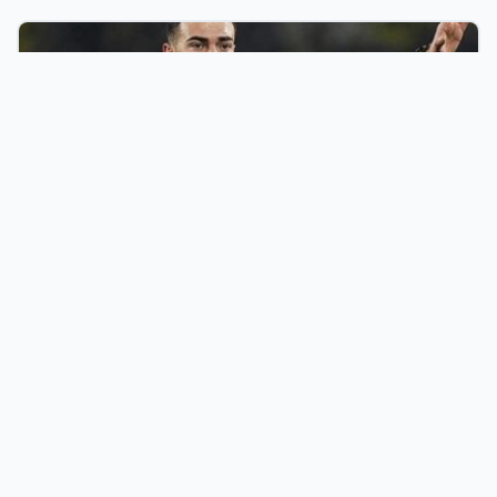
05 Ağu 2026
Süper Lig’de Yeni Kurallar Futbolcuları ve Seyircileri
Heyecanlandırdı
İşletmeler İçin Modern Ve Ücretsiz Tanıtım
Çözümü
Türkiye’nin iş dünyasını dijital bir ekosistemde birleştiren firma
rehberi platformumuz, markanızı binlerce aktif kullanıcıyla