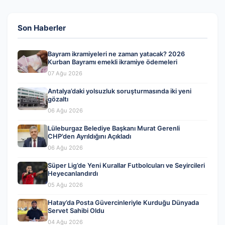
Son Haberler
Bayram ikramiyeleri ne zaman yatacak? 2026
Kurban Bayramı emekli ikramiye ödemeleri
07 Ağu 2026
Antalya’daki yolsuzluk soruşturmasında iki yeni
gözaltı
06 Ağu 2026
Lüleburgaz Belediye Başkanı Murat Gerenli
CHP’den Ayrıldığını Açıkladı
06 Ağu 2026
Süper Lig’de Yeni Kurallar Futbolcuları ve Seyircileri
Heyecanlandırdı
05 Ağu 2026
Hatay’da Posta Güvercinleriyle Kurduğu Dünyada
Servet Sahibi Oldu
04 Ağu 2026