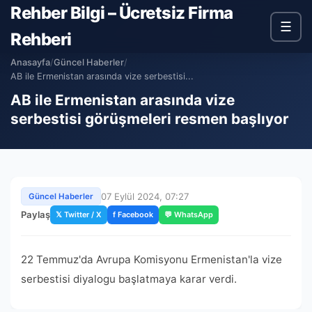
Rehber Bilgi – Ücretsiz Firma
☰
Rehberi
Anasayfa
/
Güncel Haberler
/
AB ile Ermenistan arasında vize serbestisi...
AB ile Ermenistan arasında vize
serbestisi görüşmeleri resmen başlıyor
07 Eylül 2024, 07:27
Güncel Haberler
Paylaş
𝕏 Twitter / X
f Facebook
💬 WhatsApp
22 Temmuz'da Avrupa Komisyonu Ermenistan'la vize
serbestisi diyalogu başlatmaya karar verdi.